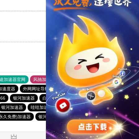
支持
[0]
反对
[0]
支持
[0]
反对
[0]
途加速器官网
风驰加速器
旋风加速器
加速度器
外网网址导航
软件中心
蜜蜂加速器
66
银河加速器
白鲸加速器
海外梯子官网
青柠加速器
银河加速器
哇哇加速器
anyconnect
暴雪加速器
(永久免费)加速器
银河加速器
银河加速器