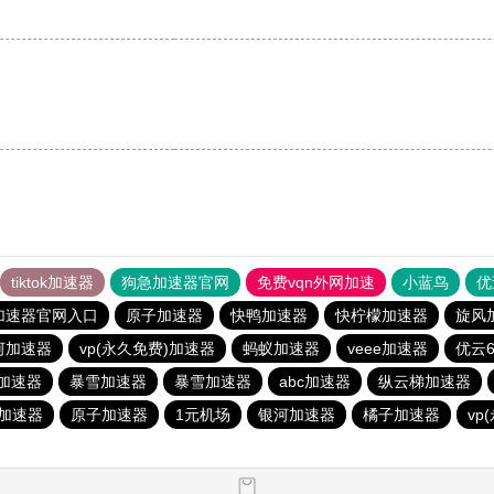
tiktok加速器
狗急加速器官网
免费vqn外网加速
小蓝鸟
优
加速器官网入口
原子加速器
快鸭加速器
快柠檬加速器
旋风
河加速器
vp(永久免费)加速器
蚂蚁加速器
veee加速器
优云6
n加速器
暴雪加速器
暴雪加速器
abc加速器
纵云梯加速器
加速器
原子加速器
1元机场
银河加速器
橘子加速器
vp