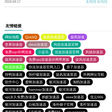
2024-04-17
支持
[0]
反对
[0]
友情链接
网站地图
QuickQ
旋风加速度器
旋风加速
坚果加速器
tiktok加速器
狗急加速器官网
免费vqn外网加速
小蓝鸟
优途加速器官网
风驰加速器
旋风加速器
免费vps加速器外网苹果版
旋风加速度器
快连加速器
快连加速器官网入口
原子加速器
快鸭加速器
快柠檬加速器
旋风加速度器
外网网址导航
软件中心
蜜蜂加速器
银河加速器
海鸥加速器
银河加速器
hammer加速器
银河加速器
vp(永久免费)加速器
蚂蚁加速器
veee加速器
优云666
银河加速器
白鲸加速器
海外梯子官网
青柠加速器