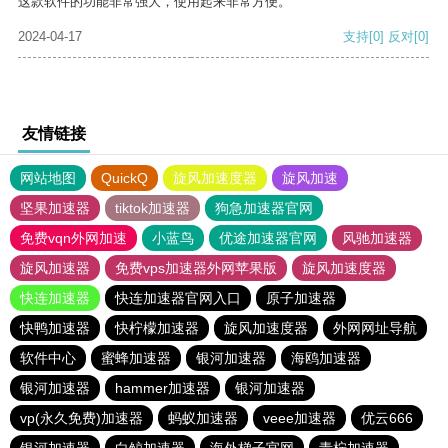
这款软件的功能非常强大，使用起来非常方便。
2024-04-17
支持
[0]
反对
[0]
友情链接
网站地图
QuickQ
旋风加速度器
旋风加速
坚果加速器
tiktok加速器
狗急加速器官网
免费vqn外网加速
小蓝鸟
优途加速器官网
风驰加速器
旋风加速器
免费vps加速器外网苹果版
旋风加速度器
快连加速器
快连加速器官网入口
原子加速器
快鸭加速器
快柠檬加速器
旋风加速度器
外网网址导航
软件中心
蜜蜂加速器
银河加速器
海鸥加速器
银河加速器
hammer加速器
银河加速器
vp(永久免费)加速器
蚂蚁加速器
veee加速器
优云666