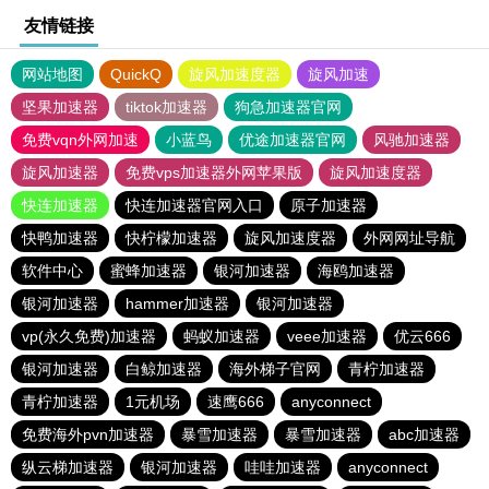
友情链接
网站地图
QuickQ
旋风加速度器
旋风加速
坚果加速器
tiktok加速器
狗急加速器官网
免费vqn外网加速
小蓝鸟
优途加速器官网
风驰加速器
旋风加速器
免费vps加速器外网苹果版
旋风加速度器
快连加速器
快连加速器官网入口
原子加速器
快鸭加速器
快柠檬加速器
旋风加速度器
外网网址导航
软件中心
蜜蜂加速器
银河加速器
海鸥加速器
银河加速器
hammer加速器
银河加速器
vp(永久免费)加速器
蚂蚁加速器
veee加速器
优云666
银河加速器
白鲸加速器
海外梯子官网
青柠加速器
青柠加速器
1元机场
速鹰666
anyconnect
免费海外pvn加速器
暴雪加速器
暴雪加速器
abc加速器
纵云梯加速器
银河加速器
哇哇加速器
anyconnect