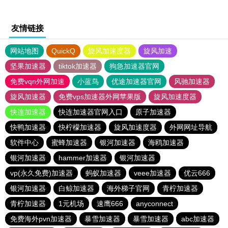
友情链接
网站地图
QuickQ
旋风加速度器
旋风加速
坚果加速器
tiktok加速器
狗急加速器官网
免费vqn外网加速
小蓝鸟
优途加速器官网
风驰加速器
旋风加速器
免费vps加速器外网苹果版
旋风加速度器
快连加速器
快连加速器官网入口
原子加速器
快鸭加速器
快柠檬加速器
旋风加速度器
外网网址导航
软件中心
蜜蜂加速器
银河加速器
海鸥加速器
银河加速器
hammer加速器
银河加速器
vp(永久免费)加速器
蚂蚁加速器
veee加速器
优云666
银河加速器
白鲸加速器
海外梯子官网
青柠加速器
青柠加速器
1元机场
速鹰666
anyconnect
免费海外pvn加速器
暴雪加速器
暴雪加速器
abc加速器