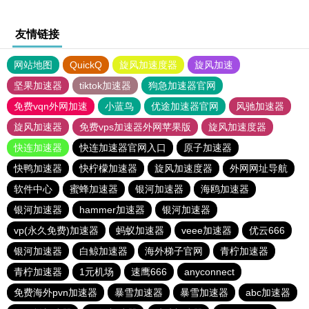
友情链接
网站地图
QuickQ
旋风加速度器
旋风加速
坚果加速器
tiktok加速器
狗急加速器官网
免费vqn外网加速
小蓝鸟
优途加速器官网
风驰加速器
旋风加速器
免费vps加速器外网苹果版
旋风加速度器
快连加速器
快连加速器官网入口
原子加速器
快鸭加速器
快柠檬加速器
旋风加速度器
外网网址导航
软件中心
蜜蜂加速器
银河加速器
海鸥加速器
银河加速器
hammer加速器
银河加速器
vp(永久免费)加速器
蚂蚁加速器
veee加速器
优云666
银河加速器
白鲸加速器
海外梯子官网
青柠加速器
青柠加速器
1元机场
速鹰666
anyconnect
免费海外pvn加速器
暴雪加速器
暴雪加速器
abc加速器