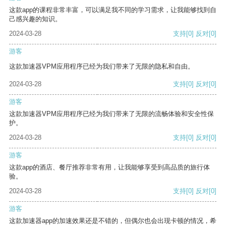
这款app的课程非常丰富，可以满足我不同的学习需求，让我能够找到自
己感兴趣的知识。
2024-03-28
支持
[0]
反对
[0]
游客
这款加速器VPM应用程序已经为我们带来了无限的隐私和自由。
2024-03-28
支持
[0]
反对
[0]
游客
这款加速器VPM应用程序已经为我们带来了无限的流畅体验和安全性保
护。
2024-03-28
支持
[0]
反对
[0]
游客
这款app的酒店、餐厅推荐非常有用，让我能够享受到高品质的旅行体
验。
2024-03-28
支持
[0]
反对
[0]
游客
这款加速器app的加速效果还是不错的，但偶尔也会出现卡顿的情况，希