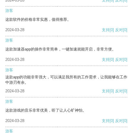
2024-03-28
支持
[0]
反对
[0]
游客
这款软件的价格非常实惠，值得推荐。
2024-03-28
支持
[0]
反对
[0]
游客
这款加速器app的操作非常简单，一键加速就能开启，非常方便。
2024-03-28
支持
[0]
反对
[0]
游客
这款app的功能非常强大，可以满足我所有的工作需求，让我能够在工作
中游刃有余。
2024-03-28
支持
[0]
反对
[0]
游客
这款游戏的音乐非常优美，听了让人心旷神怡。
2024-03-28
支持
[0]
反对
[0]
游客