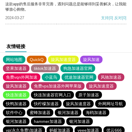
这款app的售后服务非常完善，遇到问题总是能够得到妥善解决，让我能
够放心购物。
2024-03-27
支持
[0]
反对
[0]
友情链接
网站地图
QuickQ
旋风加速度器
旋风加速
坚果加速器
tiktok加速器
狗急加速器官网
免费vqn外网加速
小蓝鸟
优途加速器官网
风驰加速器
旋风加速器
免费vps加速器外网苹果版
旋风加速度器
快连加速器
快连加速器官网入口
原子加速器
快鸭加速器
快柠檬加速器
旋风加速度器
外网网址导航
软件中心
蜜蜂加速器
银河加速器
海鸥加速器
银河加速器
hammer加速器
银河加速器
vp(永久免费)加速器
蚂蚁加速器
veee加速器
优云666