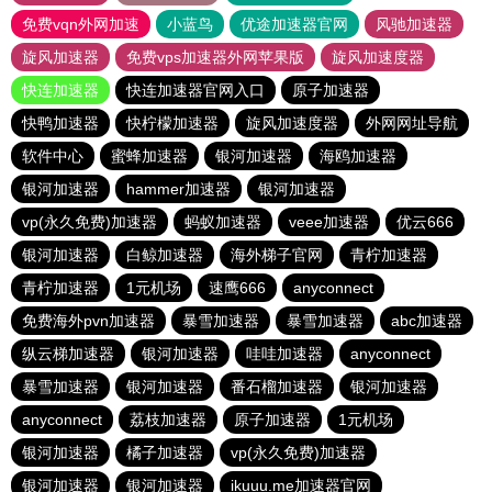
免费vqn外网加速
小蓝鸟
优途加速器官网
风驰加速器
旋风加速器
免费vps加速器外网苹果版
旋风加速度器
快连加速器
快连加速器官网入口
原子加速器
快鸭加速器
快柠檬加速器
旋风加速度器
外网网址导航
软件中心
蜜蜂加速器
银河加速器
海鸥加速器
银河加速器
hammer加速器
银河加速器
vp(永久免费)加速器
蚂蚁加速器
veee加速器
优云666
银河加速器
白鲸加速器
海外梯子官网
青柠加速器
青柠加速器
1元机场
速鹰666
anyconnect
免费海外pvn加速器
暴雪加速器
暴雪加速器
abc加速器
纵云梯加速器
银河加速器
哇哇加速器
anyconnect
暴雪加速器
银河加速器
番石榴加速器
银河加速器
anyconnect
荔枝加速器
原子加速器
1元机场
银河加速器
橘子加速器
vp(永久免费)加速器
银河加速器
银河加速器
ikuuu.me加速器官网