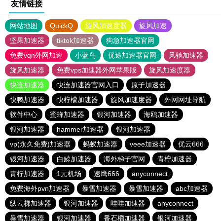
友情链接
网站地图
QuickQ
旋风加速度器
旋风加速
坚果加速器
tiktok加速器
狗急加速器官网
免费vqn外网加速
小蓝鸟
优途加速器官网
风驰加速器
旋风加速器
免费vps加速器外网苹果版
旋风加速度器
快连加速器
快连加速器官网入口
原子加速器
快鸭加速器
快柠檬加速器
旋风加速度器
外网网址导航
软件中心
蜜蜂加速器
银河加速器
海鸥加速器
银河加速器
hammer加速器
银河加速器
vp(永久免费)加速器
蚂蚁加速器
veee加速器
优云666
银河加速器
白鲸加速器
海外梯子官网
青柠加速器
青柠加速器
1元机场
速鹰666
anyconnect
免费海外pvn加速器
暴雪加速器
暴雪加速器
abc加速器
纵云梯加速器
银河加速器
哇哇加速器
anyconnect
暴雪加速器
银河加速器
番石榴加速器
银河加速器