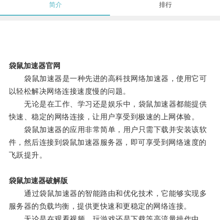
简介
排行
袋鼠加速器官网
袋鼠加速器是一种先进的高科技网络加速器，使用它可
以轻松解决网络连接速度慢的问题。
无论是在工作、学习还是娱乐中，袋鼠加速器都能提供
快速、稳定的网络连接，让用户享受到极速的上网体验。
袋鼠加速器的应用非常简单，用户只需下载并安装该软
件，然后连接到袋鼠加速器服务器，即可享受到网络速度的
飞跃提升。
袋鼠加速器破解版
通过袋鼠加速器的智能路由和优化技术，它能够实现多
服务器的负载均衡，提供更快速和更稳定的网络连接。
无论是在观看视频、玩游戏还是下载等高流量操作中，