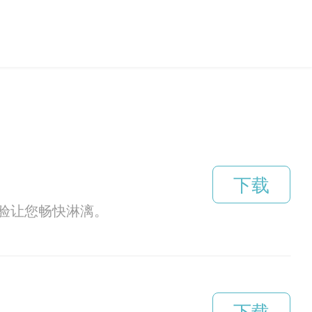
下载
验让您畅快淋漓。