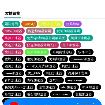
友情链接
网站地图
QuickQ
旋风加速度器
旋风加速
tiktok加速器
狗急加速器官网
优途加速器官网
风驰加速器
免费vps加速器外网苹果版
旋风加速度器
快连加速器
快连加速器官网入口
原子加速器
快鸭加速器
旋风加速度器
外网网址导航
软件中心
蜜蜂加速器
银河加速器
海鸥加速器
hammer加速器
银河加速器
vp(永久免费)加速器
蚂蚁加速器
veee加速器
优云666
白鲸加速器
海外梯子官网
青柠加速器
青柠加速器
速鹰666
anyconnect
免费海外pvn加速器
暴雪加速器
abc加速器
银河加速器
暴雪加速器
番石榴加速器
anyconnect
荔枝加速器
原子加速器
1元机场
橘子加速器
银河加速器