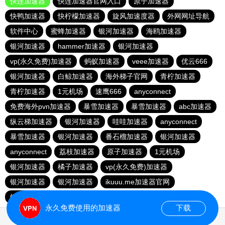
快连加速器
快连加速器官网入口
原子加速器
快鸭加速器
快柠檬加速器
旋风加速度器
外网网址导航
软件中心
蜜蜂加速器
银河加速器
海鸥加速器
银河加速器
hammer加速器
银河加速器
vp(永久免费)加速器
蚂蚁加速器
veee加速器
优云666
银河加速器
白鲸加速器
海外梯子官网
青柠加速器
青柠加速器
1元机场
速鹰666
anyconnect
免费海外pvn加速器
暴雪加速器
暴雪加速器
abc加速器
纵云梯加速器
银河加速器
哇哇加速器
anyconnect
暴雪加速器
银河加速器
番石榴加速器
银河加速器
anyconnect
荔枝加速器
原子加速器
1元机场
银河加速器
橘子加速器
vp(永久免费)加速器
银河加速器
银河加速器
ikuuu.me加速器官网
银河加速器
永久免费使用的加速器
下载