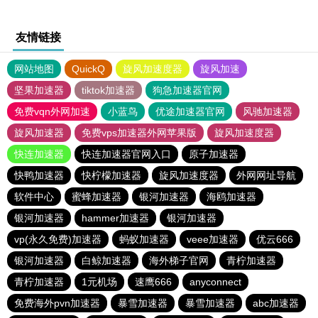
友情链接
网站地图
QuickQ
旋风加速度器
旋风加速
坚果加速器
tiktok加速器
狗急加速器官网
免费vqn外网加速
小蓝鸟
优途加速器官网
风驰加速器
旋风加速器
免费vps加速器外网苹果版
旋风加速度器
快连加速器
快连加速器官网入口
原子加速器
快鸭加速器
快柠檬加速器
旋风加速度器
外网网址导航
软件中心
蜜蜂加速器
银河加速器
海鸥加速器
银河加速器
hammer加速器
银河加速器
vp(永久免费)加速器
蚂蚁加速器
veee加速器
优云666
银河加速器
白鲸加速器
海外梯子官网
青柠加速器
青柠加速器
1元机场
速鹰666
anyconnect
免费海外pvn加速器
暴雪加速器
暴雪加速器
abc加速器