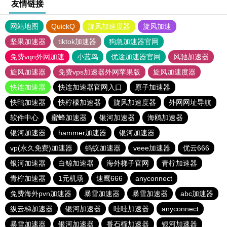
友情链接
网站地图
QuickQ
旋风加速度器
旋风加速
坚果加速器
tiktok加速器
狗急加速器官网
免费vqn外网加速
小蓝鸟
优途加速器官网
风驰加速器
旋风加速器
免费vps加速器外网苹果版
旋风加速度器
快连加速器
快连加速器官网入口
原子加速器
快鸭加速器
快柠檬加速器
旋风加速度器
外网网址导航
软件中心
蜜蜂加速器
银河加速器
海鸥加速器
银河加速器
hammer加速器
银河加速器
vp(永久免费)加速器
蚂蚁加速器
veee加速器
优云666
银河加速器
白鲸加速器
海外梯子官网
青柠加速器
青柠加速器
1元机场
速鹰666
anyconnect
免费海外pvn加速器
暴雪加速器
暴雪加速器
abc加速器
纵云梯加速器
银河加速器
哇哇加速器
anyconnect
暴雪加速器
银河加速器
番石榴加速器
银河加速器