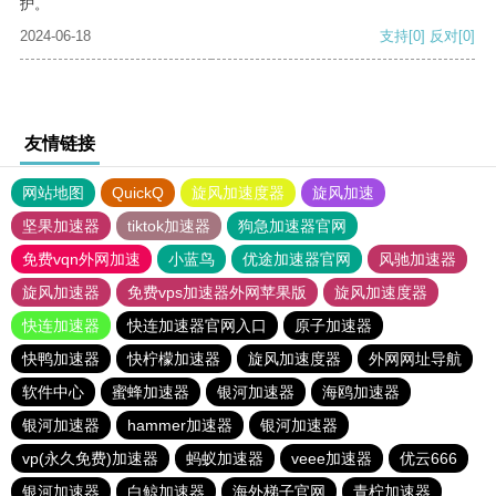
护。
2024-06-18
支持
[0]
反对
[0]
友情链接
网站地图
QuickQ
旋风加速度器
旋风加速
坚果加速器
tiktok加速器
狗急加速器官网
免费vqn外网加速
小蓝鸟
优途加速器官网
风驰加速器
旋风加速器
免费vps加速器外网苹果版
旋风加速度器
快连加速器
快连加速器官网入口
原子加速器
快鸭加速器
快柠檬加速器
旋风加速度器
外网网址导航
软件中心
蜜蜂加速器
银河加速器
海鸥加速器
银河加速器
hammer加速器
银河加速器
vp(永久免费)加速器
蚂蚁加速器
veee加速器
优云666
银河加速器
白鲸加速器
海外梯子官网
青柠加速器