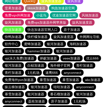
网站地图
QuickQ
旋风加速度器
旋风加速
坚果加速器
tiktok加速器
狗急加速器官网
免费vqn外网加速
小蓝鸟
优途加速器官网
风驰加速器
旋风加速器
免费vps加速器外网苹果版
旋风加速度器
快连加速器
快连加速器官网入口
原子加速器
快鸭加速器
快柠檬加速器
旋风加速度器
外网网址导航
软件中心
蜜蜂加速器
银河加速器
海鸥加速器
银河加速器
hammer加速器
银河加速器
vp(永久免费)加速器
蚂蚁加速器
veee加速器
优云666
银河加速器
白鲸加速器
海外梯子官网
青柠加速器
青柠加速器
1元机场
速鹰666
anyconnect
免费海外pvn加速器
暴雪加速器
暴雪加速器
abc加速器
纵云梯加速器
银河加速器
哇哇加速器
anyconnect
暴雪加速器
银河加速器
番石榴加速器
银河加速器
anyconnect
荔枝加速器
原子加速器
1元机场