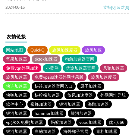
2024-06-16
支持
[0]
反对
[0]
友情链接
网站地图
QuickQ
旋风加速度器
旋风加速
坚果加速器
tiktok加速器
狗急加速器官网
免费vqn外网加速
小蓝鸟
优途加速器官网
风驰加速器
旋风加速器
免费vps加速器外网苹果版
旋风加速度器
快连加速器
快连加速器官网入口
原子加速器
快鸭加速器
快柠檬加速器
旋风加速度器
外网网址导航
软件中心
蜜蜂加速器
银河加速器
海鸥加速器
银河加速器
hammer加速器
银河加速器
vp(永久免费)加速器
蚂蚁加速器
veee加速器
优云666
银河加速器
白鲸加速器
海外梯子官网
青柠加速器