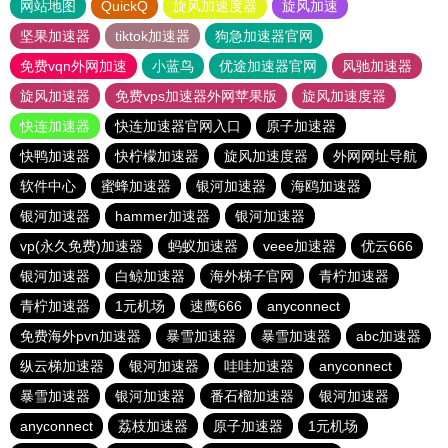
网站地图
QuickQ
旋风加速度器
旋风加速
坚果加速器
tiktok加速器
狗急加速器官网
免费vqn外网加速
小蓝鸟
优途加速器官网
风驰加速器
旋风加速器
免费vps加速器外网苹果版
旋风加速度器
快连加速器
快连加速器官网入口
原子加速器
快鸭加速器
快柠檬加速器
旋风加速度器
外网网址导航
软件中心
蜜蜂加速器
银河加速器
海鸥加速器
银河加速器
hammer加速器
银河加速器
vp(永久免费)加速器
蚂蚁加速器
veee加速器
优云666
银河加速器
白鲸加速器
海外梯子官网
青柠加速器
青柠加速器
1元机场
速鹰666
anyconnect
免费海外pvn加速器
暴雪加速器
暴雪加速器
abc加速器
纵云梯加速器
银河加速器
哇哇加速器
anyconnect
暴雪加速器
银河加速器
番石榴加速器
银河加速器
anyconnect
荔枝加速器
原子加速器
1元机场