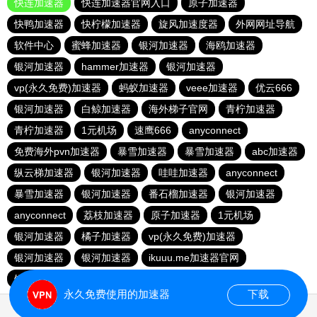
快连加速器
快连加速器官网入口
原子加速器
快鸭加速器
快柠檬加速器
旋风加速度器
外网网址导航
软件中心
蜜蜂加速器
银河加速器
海鸥加速器
银河加速器
hammer加速器
银河加速器
vp(永久免费)加速器
蚂蚁加速器
veee加速器
优云666
银河加速器
白鲸加速器
海外梯子官网
青柠加速器
青柠加速器
1元机场
速鹰666
anyconnect
免费海外pvn加速器
暴雪加速器
暴雪加速器
abc加速器
纵云梯加速器
银河加速器
哇哇加速器
anyconnect
暴雪加速器
银河加速器
番石榴加速器
银河加速器
anyconnect
荔枝加速器
原子加速器
1元机场
银河加速器
橘子加速器
vp(永久免费)加速器
银河加速器
银河加速器
ikuuu.me加速器官网
银河加速器
永久免费使用的加速器
下载