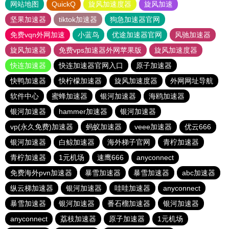
网站地图
QuickQ
旋风加速度器
旋风加速
坚果加速器
tiktok加速器
狗急加速器官网
免费vqn外网加速
小蓝鸟
优途加速器官网
风驰加速器
旋风加速器
免费vps加速器外网苹果版
旋风加速度器
快连加速器
快连加速器官网入口
原子加速器
快鸭加速器
快柠檬加速器
旋风加速度器
外网网址导航
软件中心
蜜蜂加速器
银河加速器
海鸥加速器
银河加速器
hammer加速器
银河加速器
vp(永久免费)加速器
蚂蚁加速器
veee加速器
优云666
银河加速器
白鲸加速器
海外梯子官网
青柠加速器
青柠加速器
1元机场
速鹰666
anyconnect
免费海外pvn加速器
暴雪加速器
暴雪加速器
abc加速器
纵云梯加速器
银河加速器
哇哇加速器
anyconnect
暴雪加速器
银河加速器
番石榴加速器
银河加速器
anyconnect
荔枝加速器
原子加速器
1元机场