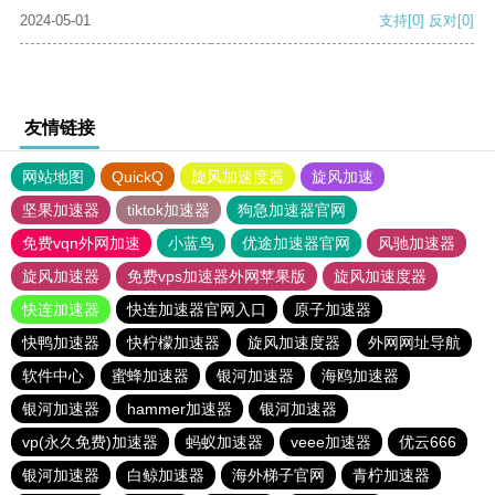
2024-05-01
支持
[0]
反对
[0]
友情链接
网站地图
QuickQ
旋风加速度器
旋风加速
坚果加速器
tiktok加速器
狗急加速器官网
免费vqn外网加速
小蓝鸟
优途加速器官网
风驰加速器
旋风加速器
免费vps加速器外网苹果版
旋风加速度器
快连加速器
快连加速器官网入口
原子加速器
快鸭加速器
快柠檬加速器
旋风加速度器
外网网址导航
软件中心
蜜蜂加速器
银河加速器
海鸥加速器
银河加速器
hammer加速器
银河加速器
vp(永久免费)加速器
蚂蚁加速器
veee加速器
优云666
银河加速器
白鲸加速器
海外梯子官网
青柠加速器