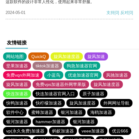
这款软件的设计非常人性化，使用起来非常舒服。
2024-05-01
支持
[0]
反对
[0]
友情链接
网站地图
QuickQ
旋风加速度器
旋风加速
坚果加速器
tiktok加速器
狗急加速器官网
免费vqn外网加速
小蓝鸟
优途加速器官网
风驰加速器
旋风加速器
免费vps加速器外网苹果版
旋风加速度器
快连加速器
快连加速器官网入口
原子加速器
快鸭加速器
快柠檬加速器
旋风加速度器
外网网址导航
软件中心
蜜蜂加速器
银河加速器
海鸥加速器
银河加速器
hammer加速器
银河加速器
vp(永久免费)加速器
蚂蚁加速器
veee加速器
优云666