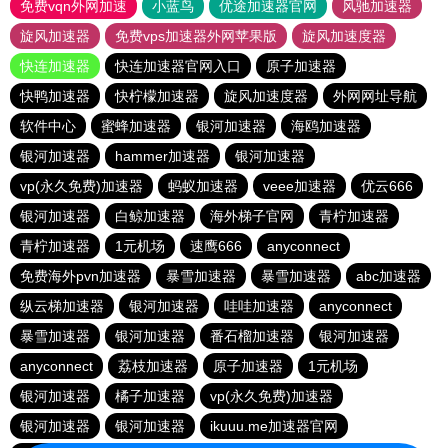
免费vqn外网加速
小蓝鸟
优途加速器官网
风驰加速器
旋风加速器
免费vps加速器外网苹果版
旋风加速度器
快连加速器
快连加速器官网入口
原子加速器
快鸭加速器
快柠檬加速器
旋风加速度器
外网网址导航
软件中心
蜜蜂加速器
银河加速器
海鸥加速器
银河加速器
hammer加速器
银河加速器
vp(永久免费)加速器
蚂蚁加速器
veee加速器
优云666
银河加速器
白鲸加速器
海外梯子官网
青柠加速器
青柠加速器
1元机场
速鹰666
anyconnect
免费海外pvn加速器
暴雪加速器
暴雪加速器
abc加速器
纵云梯加速器
银河加速器
哇哇加速器
anyconnect
暴雪加速器
银河加速器
番石榴加速器
银河加速器
anyconnect
荔枝加速器
原子加速器
1元机场
银河加速器
橘子加速器
vp(永久免费)加速器
银河加速器
银河加速器
ikuuu.me加速器官网