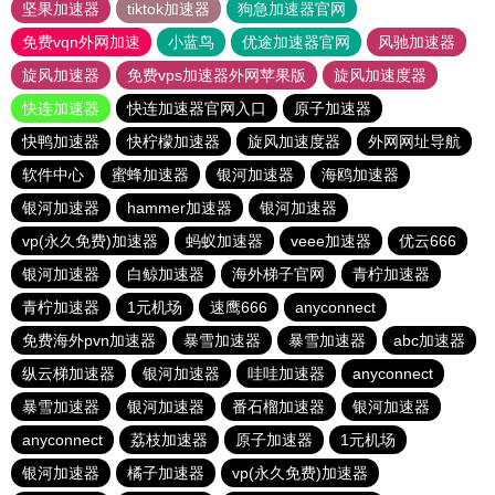
坚果加速器
tiktok加速器
狗急加速器官网
免费vqn外网加速
小蓝鸟
优途加速器官网
风驰加速器
旋风加速器
免费vps加速器外网苹果版
旋风加速度器
快连加速器
快连加速器官网入口
原子加速器
快鸭加速器
快柠檬加速器
旋风加速度器
外网网址导航
软件中心
蜜蜂加速器
银河加速器
海鸥加速器
银河加速器
hammer加速器
银河加速器
vp(永久免费)加速器
蚂蚁加速器
veee加速器
优云666
银河加速器
白鲸加速器
海外梯子官网
青柠加速器
青柠加速器
1元机场
速鹰666
anyconnect
免费海外pvn加速器
暴雪加速器
暴雪加速器
abc加速器
纵云梯加速器
银河加速器
哇哇加速器
anyconnect
暴雪加速器
银河加速器
番石榴加速器
银河加速器
anyconnect
荔枝加速器
原子加速器
1元机场
银河加速器
橘子加速器
vp(永久免费)加速器