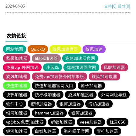
2024-04-05
支持
[0]
反对
[0]
友情链接
网站地图
QuickQ
旋风加速度器
旋风加速
坚果加速器
tiktok加速器
狗急加速器官网
免费vqn外网加速
小蓝鸟
优途加速器官网
风驰加速器
旋风加速器
免费vps加速器外网苹果版
旋风加速度器
快连加速器
快连加速器官网入口
原子加速器
快鸭加速器
快柠檬加速器
旋风加速度器
外网网址导航
软件中心
蜜蜂加速器
银河加速器
海鸥加速器
银河加速器
hammer加速器
银河加速器
vp(永久免费)加速器
蚂蚁加速器
veee加速器
优云666
银河加速器
白鲸加速器
海外梯子官网
青柠加速器