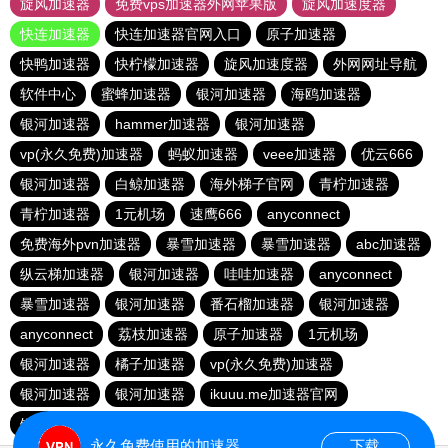
旋风加速器
免费vps加速器外网苹果版
旋风加速度器
快连加速器
快连加速器官网入口
原子加速器
快鸭加速器
快柠檬加速器
旋风加速度器
外网网址导航
软件中心
蜜蜂加速器
银河加速器
海鸥加速器
银河加速器
hammer加速器
银河加速器
vp(永久免费)加速器
蚂蚁加速器
veee加速器
优云666
银河加速器
白鲸加速器
海外梯子官网
青柠加速器
青柠加速器
1元机场
速鹰666
anyconnect
免费海外pvn加速器
暴雪加速器
暴雪加速器
abc加速器
纵云梯加速器
银河加速器
哇哇加速器
anyconnect
暴雪加速器
银河加速器
番石榴加速器
银河加速器
anyconnect
荔枝加速器
原子加速器
1元机场
银河加速器
橘子加速器
vp(永久免费)加速器
银河加速器
银河加速器
ikuuu.me加速器官网
银河加速器
永久免费使用的加速器
下载