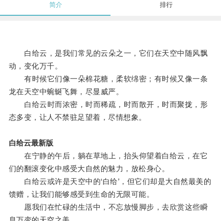
简介
排行
白给云，是我们常见的云朵之一，它们在天空中随风飘
动，变化万千。
有时候它们像一朵棉花糖，柔软绵密；有时候又像一条
龙在天空中蜿蜒飞舞，尽显威严。
白给云时而浓密，时而稀疏，时而散开，时而聚拢，形
态多变，让人不禁驻足望着，尽情想象。
白给云最新版
在宁静的午后，躺在草地上，抬头仰望着白给云，在它
们的翻滚变化中感受大自然的魅力，放松身心。
白给云或许是天空中的‘白给’，但它们却是大自然最美的
馈赠，让我们能够感受到生命的无限可能。
愿我们在忙碌的生活中，不忘放慢脚步，去欣赏这些瞬
息万变的天空之美。