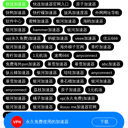
快连加速器
快连加速器官网入口
原子加速器
快鸭加速器
快柠檬加速器
旋风加速度器
外网网址导航
软件中心
蜜蜂加速器
银河加速器
海鸥加速器
银河加速器
hammer加速器
银河加速器
vp(永久免费)加速器
蚂蚁加速器
veee加速器
优云666
银河加速器
白鲸加速器
海外梯子官网
青柠加速器
青柠加速器
1元机场
速鹰666
anyconnect
免费海外pvn加速器
暴雪加速器
暴雪加速器
abc加速器
纵云梯加速器
银河加速器
哇哇加速器
anyconnect
暴雪加速器
银河加速器
番石榴加速器
银河加速器
anyconnect
荔枝加速器
原子加速器
1元机场
银河加速器
橘子加速器
vp(永久免费)加速器
银河加速器
银河加速器
ikuuu.me加速器官网
银河加速器
永久免费使用的加速器
下载