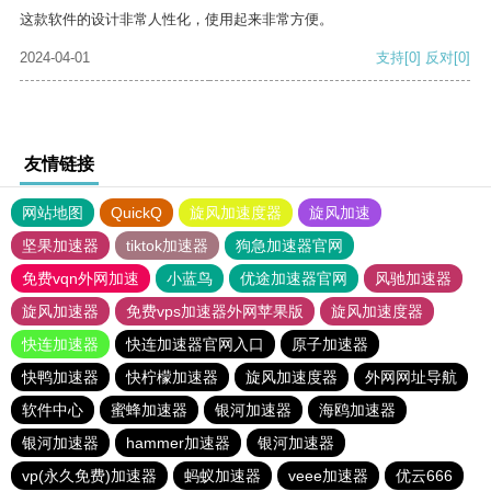
这款软件的设计非常人性化，使用起来非常方便。
2024-04-01
支持
[0]
反对
[0]
友情链接
网站地图
QuickQ
旋风加速度器
旋风加速
坚果加速器
tiktok加速器
狗急加速器官网
免费vqn外网加速
小蓝鸟
优途加速器官网
风驰加速器
旋风加速器
免费vps加速器外网苹果版
旋风加速度器
快连加速器
快连加速器官网入口
原子加速器
快鸭加速器
快柠檬加速器
旋风加速度器
外网网址导航
软件中心
蜜蜂加速器
银河加速器
海鸥加速器
银河加速器
hammer加速器
银河加速器
vp(永久免费)加速器
蚂蚁加速器
veee加速器
优云666