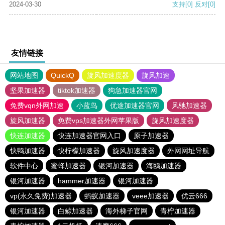
2024-03-30
支持
[0]
反对
[0]
友情链接
网站地图
QuickQ
旋风加速度器
旋风加速
坚果加速器
tiktok加速器
狗急加速器官网
免费vqn外网加速
小蓝鸟
优途加速器官网
风驰加速器
旋风加速器
免费vps加速器外网苹果版
旋风加速度器
快连加速器
快连加速器官网入口
原子加速器
快鸭加速器
快柠檬加速器
旋风加速度器
外网网址导航
软件中心
蜜蜂加速器
银河加速器
海鸥加速器
银河加速器
hammer加速器
银河加速器
vp(永久免费)加速器
蚂蚁加速器
veee加速器
优云666
银河加速器
白鲸加速器
海外梯子官网
青柠加速器