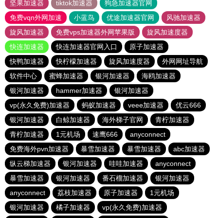
坚果加速器
tiktok加速器
狗急加速器官网
免费vqn外网加速
小蓝鸟
优途加速器官网
风驰加速器
旋风加速器
免费vps加速器外网苹果版
旋风加速度器
快连加速器
快连加速器官网入口
原子加速器
快鸭加速器
快柠檬加速器
旋风加速度器
外网网址导航
软件中心
蜜蜂加速器
银河加速器
海鸥加速器
银河加速器
hammer加速器
银河加速器
vp(永久免费)加速器
蚂蚁加速器
veee加速器
优云666
银河加速器
白鲸加速器
海外梯子官网
青柠加速器
青柠加速器
1元机场
速鹰666
anyconnect
免费海外pvn加速器
暴雪加速器
暴雪加速器
abc加速器
纵云梯加速器
银河加速器
哇哇加速器
anyconnect
暴雪加速器
银河加速器
番石榴加速器
银河加速器
anyconnect
荔枝加速器
原子加速器
1元机场
银河加速器
橘子加速器
vp(永久免费)加速器