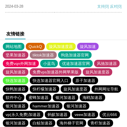
2024-03-28
支持
[0]
反对
[0]
友情链接
网站地图
QuickQ
旋风加速度器
旋风加速
坚果加速器
tiktok加速器
狗急加速器官网
免费vqn外网加速
小蓝鸟
优途加速器官网
风驰加速器
旋风加速器
免费vps加速器外网苹果版
旋风加速度器
快连加速器
快连加速器官网入口
原子加速器
快鸭加速器
快柠檬加速器
旋风加速度器
外网网址导航
软件中心
蜜蜂加速器
银河加速器
海鸥加速器
银河加速器
hammer加速器
银河加速器
vp(永久免费)加速器
蚂蚁加速器
veee加速器
优云666
银河加速器
白鲸加速器
海外梯子官网
青柠加速器