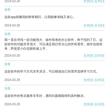
2024-03-28
支持
[0]
反对
[0]
游客
这款app就像我的财务顾问，让我能够省钱又省心。
2024-03-28
支持
[0]
反对
[0]
游客
我一直在寻找一款功能强大、操作简单的办公软件，终于找到了它。这
款软件的功能非常强大，可以满足我日常办公的所有需求。操作也很简
单，即使是小白也能快速上手。
2024-03-28
支持
[0]
反对
[0]
游客
这款软件的学习方式非常灵活，可以根据自己的需求选择学习方式。
2024-03-28
支持
[0]
反对
[0]
游客
这款软件的售后服务非常好，遇到问题都能得到及时解决。
2024-03-28
支持
[0]
反对
[0]