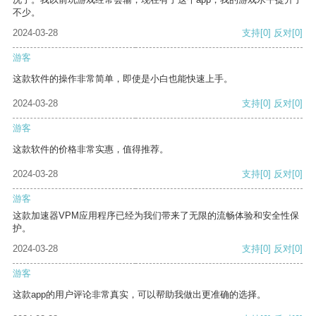
不少。
2024-03-28
支持
[0]
反对
[0]
游客
这款软件的操作非常简单，即使是小白也能快速上手。
2024-03-28
支持
[0]
反对
[0]
游客
这款软件的价格非常实惠，值得推荐。
2024-03-28
支持
[0]
反对
[0]
游客
这款加速器VPM应用程序已经为我们带来了无限的流畅体验和安全性保
护。
2024-03-28
支持
[0]
反对
[0]
游客
这款app的用户评论非常真实，可以帮助我做出更准确的选择。