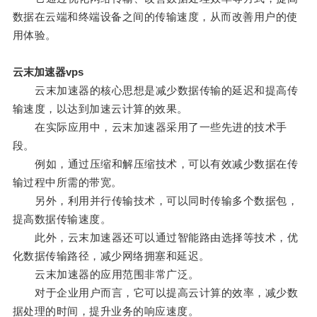
数据在云端和终端设备之间的传输速度，从而改善用户的使
用体验。
云末加速器vps
云末加速器的核心思想是减少数据传输的延迟和提高传
输速度，以达到加速云计算的效果。
在实际应用中，云末加速器采用了一些先进的技术手
段。
例如，通过压缩和解压缩技术，可以有效减少数据在传
输过程中所需的带宽。
另外，利用并行传输技术，可以同时传输多个数据包，
提高数据传输速度。
此外，云末加速器还可以通过智能路由选择等技术，优
化数据传输路径，减少网络拥塞和延迟。
云末加速器的应用范围非常广泛。
对于企业用户而言，它可以提高云计算的效率，减少数
据处理的时间，提升业务的响应速度。