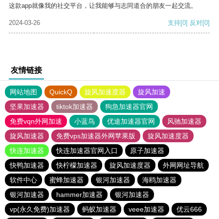
这款app就像我的社交平台，让我能够与志同道合的朋友一起交流。
2024-03-26
支持
[0]
反对
[0]
友情链接
网站地图
QuickQ
旋风加速度器
旋风加速
坚果加速器
tiktok加速器
狗急加速器官网
免费vqn外网加速
小蓝鸟
优途加速器官网
风驰加速器
旋风加速器
免费vps加速器外网苹果版
旋风加速度器
快连加速器
快连加速器官网入口
原子加速器
快鸭加速器
快柠檬加速器
旋风加速度器
外网网址导航
软件中心
蜜蜂加速器
银河加速器
海鸥加速器
银河加速器
hammer加速器
银河加速器
vp(永久免费)加速器
蚂蚁加速器
veee加速器
优云666