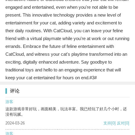
engaged and entertained, even when you're not able to be
present. This innovative technology provides a new level of
entertainment for your cat, adding variety and excitement to
their daily routines. With CatCloud, you can leave your feline
friend with a virtual playmate while you're at work or out running
errands. Embrace the future of feline entertainment with
CatCloud, and witness your cat's playtime transformed into an
exciting, digitally enhanced adventure. Say goodbye to
traditional toys and hello to an engaging experience that will
keep your cat entertained for hours on end.#3#
评论
游客
这款游戏非常好玩，画面精美，玩法丰富。我已经玩了好几个小时，还
没有玩腻。
2024-03-26
支持
[0]
反对
[0]
游客